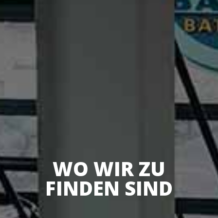
WO WIR ZU
FINDEN SIND